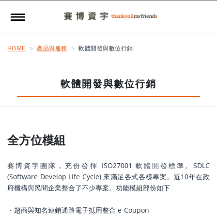
HOME
產品與服務
軟體開發與數位行銷
軟體開發與數位行銷
全方位模組
賽博資宇團隊，充份發揮 ISO27001 軟體開發標準。SDLC
(Software Develop Life Cycle) 來滿足各式各樣專案。近10年在政
府機構與民間企業整合了不少專案。功能模組部份如下
・超商與知名連銷通路電子抵用整合 e-Coupon